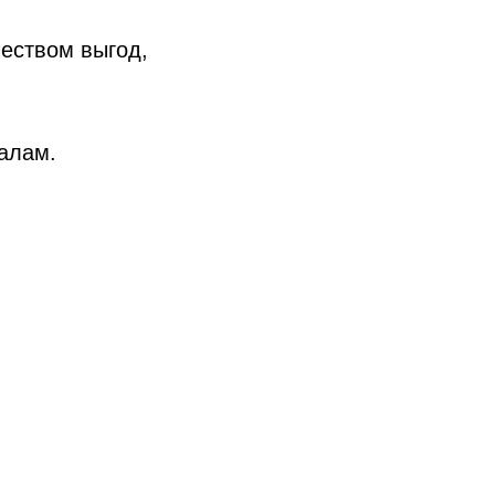
чеством выгод,
алам.