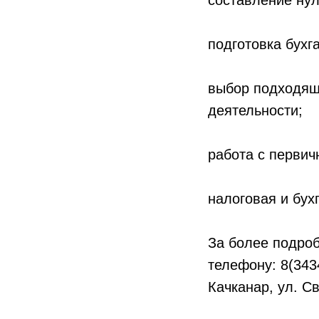
составление нул
подготовка бухг
выбор подходящ
деятельности;
работа с первич
налоговая и бух
За более подро
телефону: 8(3434
Качканар, ул. Св