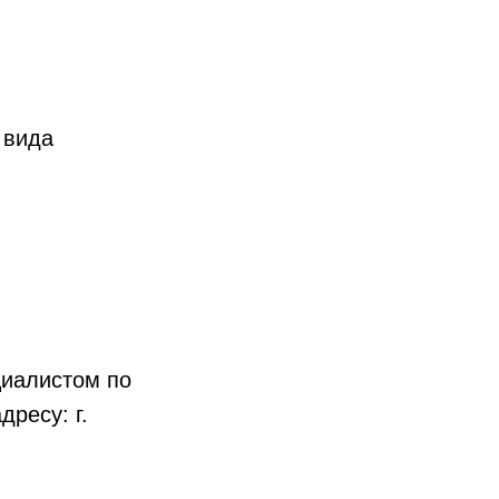
 вида
циалистом по
дресу: г.