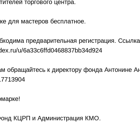
тителей торгового центра.
ке для мастеров бесплатное.
бходима предварительная регистрация. Ссылка
ndex.ru/u/6a33c6ffd0468837bb34d924
ам обращайтесь к директору фонда Антонине А
17713904
рмарке!
Фонд КЦРП и Администрация КМО.