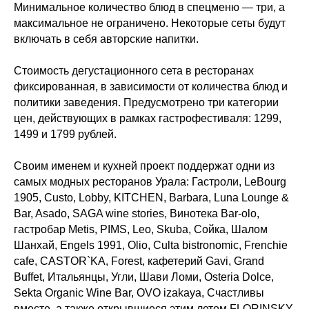
Минимальное количество блюд в спецменю — три, а
максимальное не ограничено. Некоторые сеты будут
включать в себя авторские напитки.
Стоимость дегустационного сета в ресторанах
фиксированная, в зависимости от количества блюд и
политики заведения. Предусмотрено три категории
цен, действующих в рамках гастрофестиваля: 1299,
1499 и 1799 рублей.
Своим именем и кухней проект поддержат одни из
самых модных ресторанов Урала: Гастроли, LeBourg
1905, Custo, Lobby, KITCHEN, Barbara, Luna Lounge &
Bar, Asado, SAGA wine stories, Винотека Bar-olo,
гастробар Metis, PIMS, Leo, Skuba, Сойка, Шалом
Шанхай, Engels 1991, Olio, Culta bistronomic, Frenchie
сafe, CASTOR`KA, Forest, кафетерий Gavi, Grand
Buffet, Итальянцы, Угли, Шави Ломи, Osteria Dolce,
Sekta Organic Wine Bar, OVO izakaya, Счастливы
вместе, а также открывшиеся этим летом FLORINSKY