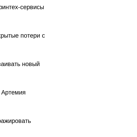
 финтех-сервисы
крытые потери с
сваивать новый
и Артемия
иражировать