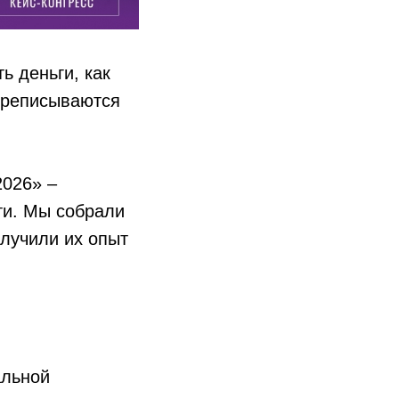
ь деньги, как
переписываются
2026» –
ти. Мы собрали
олучили их опыт
альной