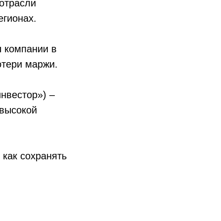
 отрасли
егионах.
ы компании в
отери маржи.
нвестор») –
 высокой
 как сохранять