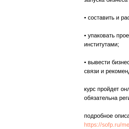
• составить и ра
• упаковать про
институтами;
• вывести бизне
связи и рекомен
курс пройдет он
обязательна рег
подробное описа
https://sofp.ru/m