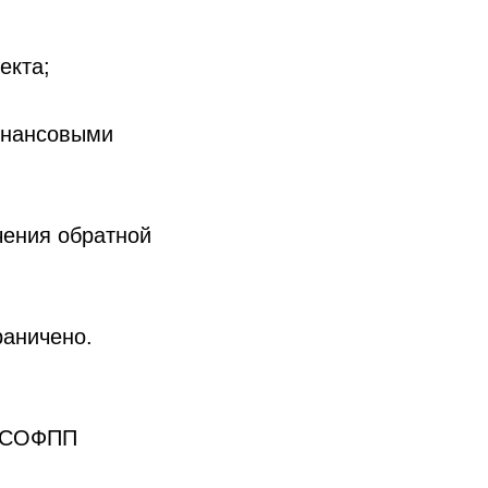
екта;
финансовыми
чения обратной
раничено.
е СОФПП