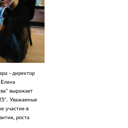
ра - директор
 Елена
ва" выражает
23". Уважаемые
е участие в
ития, роста