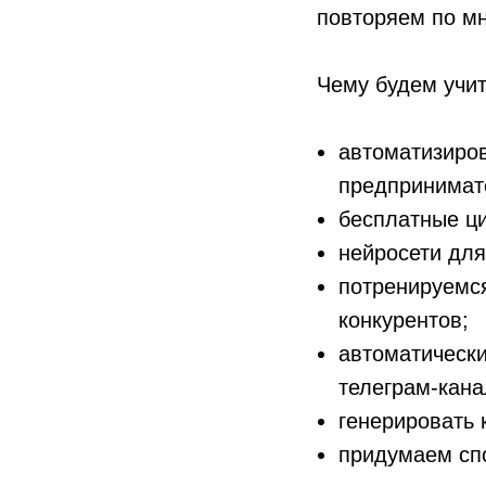
повторяем по м
Чему будем учит
автоматизиров
предпринимате
бесплатные ц
нейросети для
потренируемс
конкурентов;
автоматически
телеграм-кана
генерировать 
придумаем сп