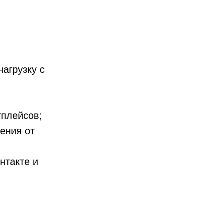
агрузку с
тплейсов;
ения от
нтакте и