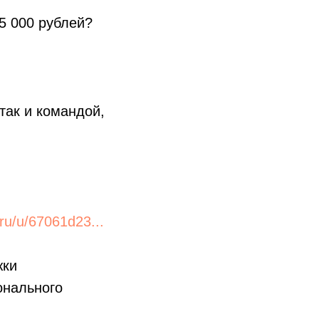
15 000 рублей?
так и командой,
ru/u/67061d23...
жки
онального