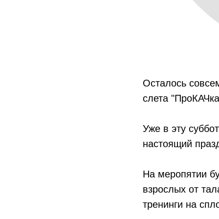
Осталось совсем
слета "ПроКАЧка
Уже в эту суббот
настоящий празд
На меропятии бу
взрослых от тал
тренинги на спл